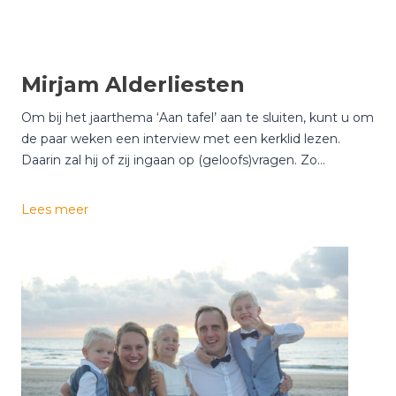
Mirjam Alderliesten
Om bij het jaarthema ‘Aan tafel’ aan te sluiten, kunt u om
de paar weken een interview met een kerklid lezen.
Daarin zal hij of zij ingaan op (geloofs)vragen. Zo…
M
Lees meer
i
r
j
a
m
A
l
d