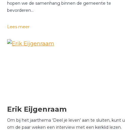
hopen we de samenhang binnen de gemeente te
bevorderen…
C
Lees meer
h
r
i
s
t
i
a
n
v
a
n
Erik Eijgenraam
Z
w
Om bij het jaarthema ‘Deel je leven’ aan te sluiten, kunt u
i
om de paar weken een interview met een kerklid lezen.