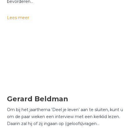
bevorderen…
J
Lees meer
a
n
v
a
n
d
e
r
B
e
e
Gerard Beldman
k
Om bij het jaarthema ‘Deel je leven’ aan te sluiten, kunt u
om de paar weken een interview met een kerklid lezen.
Daarin zal hij of zij ingaan op (geloofs)vragen…