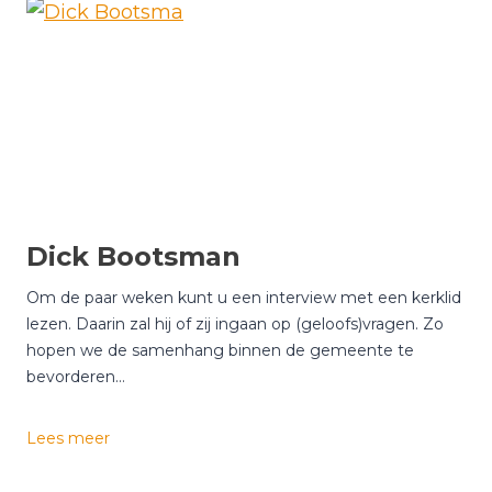
n
o
B
e
e
r
n
i
n
k
Dick Bootsman
Om de paar weken kunt u een interview met een kerklid
lezen. Daarin zal hij of zij ingaan op (geloofs)vragen. Zo
hopen we de samenhang binnen de gemeente te
bevorderen…
D
Lees meer
i
c