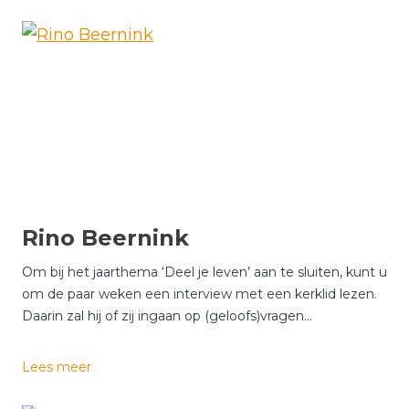
a
r
l
a
B
r
a
n
d
s
e
Rino Beernink
Om bij het jaarthema ‘Deel je leven’ aan te sluiten, kunt u
om de paar weken een interview met een kerklid lezen.
Daarin zal hij of zij ingaan op (geloofs)vragen…
R
Lees meer
i