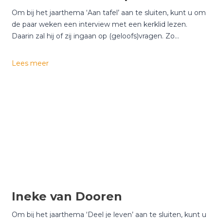
Om bij het jaarthema ‘Aan tafel’ aan te sluiten, kunt u om
de paar weken een interview met een kerklid lezen.
Daarin zal hij of zij ingaan op (geloofs)vragen. Zo…
H
Lees meer
e
n
n
i
e
W
i
l
d
e
k
Ineke van Dooren
a
m
Om bij het jaarthema ‘Deel je leven’ aan te sluiten, kunt u