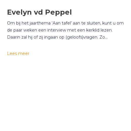
d
o
Evelyn vd Peppel
r
f
Om bij het jaarthema ‘Aan tafel’ aan te sluiten, kunt u om
f
de paar weken een interview met een kerklid lezen.
Daarin zal hij of zij ingaan op (geloofs)vragen. Zo…
E
Lees meer
v
e
l
y
n
v
d
P
e
p
p