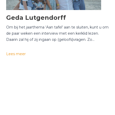
e
r
l
Geda Lutgendorff
i
e
Om bij het jaarthema ‘Aan tafel’ aan te sluiten, kunt u om
s
de paar weken een interview met een kerklid lezen.
t
Daarin zal hij of zij ingaan op (geloofs)vragen. Zo…
e
n
G
Lees meer
e
d
a
L
u
t
g
e
n