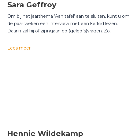
Sara Geffroy
e
l
Om bij het jaarthema ‘Aan tafel’ aan te sluiten, kunt u om
de paar weken een interview met een kerklid lezen.
Daarin zal hij of zij ingaan op (geloofs)vragen. Zo…
S
Lees meer
a
r
a
G
e
f
f
r
o
y
Hennie Wildekamp