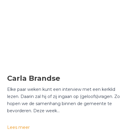
n
g
r
i
d
F
l
u
i
t
Carla Brandse
Elke paar weken kunt een interview met een kerklid
lezen. Daarin zal hij of zij ingaan op (geloofs)vragen. Zo
hopen we de samenhang binnen de gemeente te
bevorderen. Deze week…
C
Lees meer