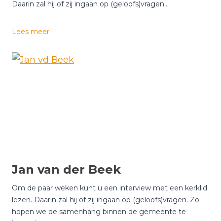
e
Daarin zal hij of zij ingaan op (geloofs)vragen…
t
e
E
Lees meer
n
r
i
k
E
i
j
g
e
n
r
a
Jan van der Beek
a
m
Om de paar weken kunt u een interview met een kerklid
lezen. Daarin zal hij of zij ingaan op (geloofs)vragen. Zo
hopen we de samenhang binnen de gemeente te