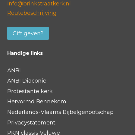
info@brinkstraatkerk.nl
g
Routebeschrijving
Gift geven?
Handige links
ANBI
ANBI Diaconie
Protestante kerk
Hervormd Bennekom
Nederlands-Vlaams Bijbelgenootschap
Privacystatement
PKN classis Veluwe