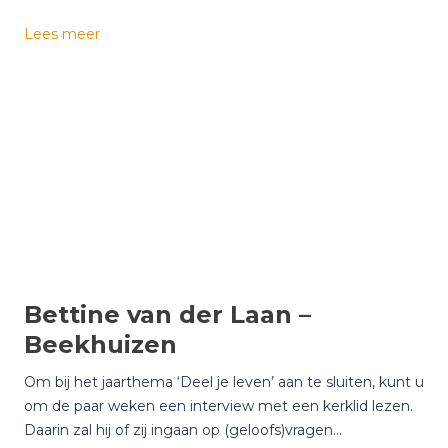
G
Lees meer
e
r
a
r
d
B
e
l
d
m
a
Bettine van der Laan –
n
Beekhuizen
Om bij het jaarthema ‘Deel je leven’ aan te sluiten, kunt u
om de paar weken een interview met een kerklid lezen.
Daarin zal hij of zij ingaan op (geloofs)vragen…