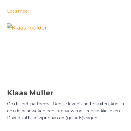
B
Lees meer
e
t
t
i
n
e
v
a
n
d
e
Klaas Muller
r
L
Om bij het jaarthema ‘Deel je leven’ aan te sluiten, kunt u
a
om de paar weken een interview met een kerklid lezen.
a
Daarin zal hij of zij ingaan op (geloofs)vragen…
n
–