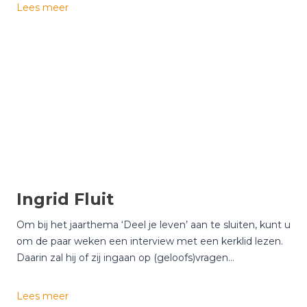
K
Lees meer
B
l
e
a
e
a
k
s
h
M
u
u
i
l
z
l
e
e
n
r
Ingrid Fluit
Om bij het jaarthema ‘Deel je leven’ aan te sluiten, kunt u
om de paar weken een interview met een kerklid lezen.
Daarin zal hij of zij ingaan op (geloofs)vragen…
I
Lees meer