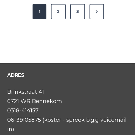
B
k
N
1
2
3
e
B
r
e
o
i
o
x
c
t
t
h
s
P
m
t
a
e
a
n
n
g
p
ADRES
e
a
g
Brinkstraat 41
i
6721 WR Bennekom
n
0318-414157
e
r
06-39105875 (koster - spreek b.g.g voicemail
i
in)
n