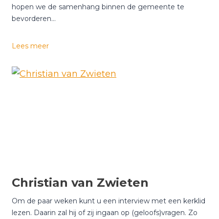
hopen we de samenhang binnen de gemeente te
bevorderen…
P
Lees meer
i
e
t
B
u
r
g
s
t
e
i
Christian van Zwieten
j
n
Om de paar weken kunt u een interview met een kerklid
lezen. Daarin zal hij of zij ingaan op (geloofs)vragen. Zo