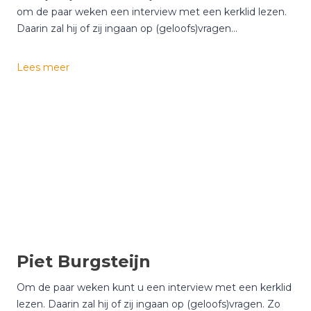
p
om de paar weken een interview met een kerklid lezen.
Daarin zal hij of zij ingaan op (geloofs)vragen…
I
Lees meer
n
e
k
e
v
a
n
D
o
o
r
Piet Burgsteijn
e
n
Om de paar weken kunt u een interview met een kerklid
lezen. Daarin zal hij of zij ingaan op (geloofs)vragen. Zo