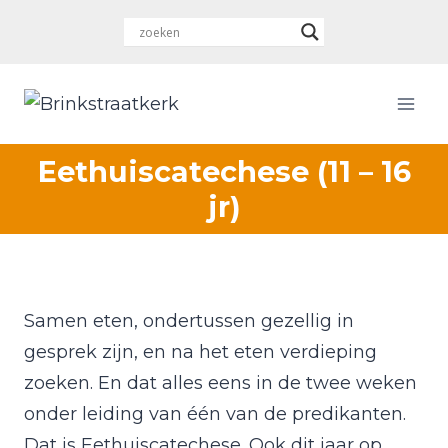
Doorgaan
naar
inhoud
Eethuiscatechese (11 – 16
jr)
Samen eten, ondertussen gezellig in
gesprek zijn, en na het eten verdieping
zoeken. En dat alles eens in de twee weken
onder leiding van één van de predikanten.
Dat is Eethuiscatechese. Ook dit jaar op