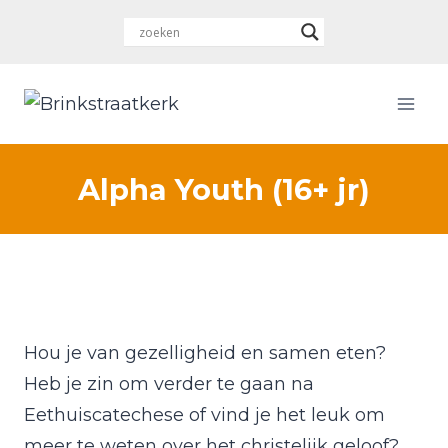
Doorgaan
naar
inhoud
Alpha Youth (16+ jr)
Hou je van gezelligheid en samen eten?
Heb je zin om verder te gaan na
Eethuiscatechese of vind je het leuk om
meer te weten over het christelijk geloof?