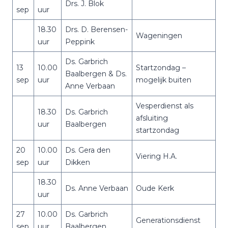
Drs. J. Blok
sep
uur
18.30
Drs. D. Berensen-
Wageningen
uur
Peppink
Ds. Garbrich
13
10.00
Startzondag –
Baalbergen & Ds.
sep
uur
mogelijk buiten
Anne Verbaan
Vesperdienst als
18.30
Ds. Garbrich
afsluiting
uur
Baalbergen
startzondag
20
10.00
Ds. Gera den
Viering H.A.
sep
uur
Dikken
18.30
Ds. Anne Verbaan
Oude Kerk
uur
27
10.00
Ds. Garbrich
Generationsdienst
sep
uur
Baalbergen