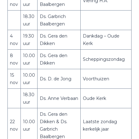
Viering H.A.
nov
uur
Baalbergen
18.30
Ds. Garbrich
uur
Baalbergen
4
19.30
Ds. Gera den
Dankdag – Oude
nov
uur
Dikken
Kerk
8
10.00
Ds. Gera den
Scheppingszondag
nov
uur
Dikken
15
10.00
Ds. D. de Jong
Voorthuizen
nov
uur
18.30
Ds. Anne Verbaan
Oude Kerk
uur
Ds. Gera den
22
10.00
Dikken & Ds.
Laatste zondag
nov
uur
Garbrich
kerkelijk jaar
Baalbergen