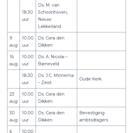
Ds. M. van
18.30
Schoonhoven,
uur
Nieuw
Lekkerland
9
10.00
Ds. Gera den
aug
uur
Dikken
16
10.00
Ds. A. Nicolai –
aug
uur
Barneveld
18.30
Ds. J.C. Minnema
Oude Kerk
uur
– Zeist
23
10.00
Ds. Gera den
aug
uur
Dikken
30
10.00
Ds. Gera den
Bevestiging
aug
uur
Dikken
ambtsdragers
6
10.00