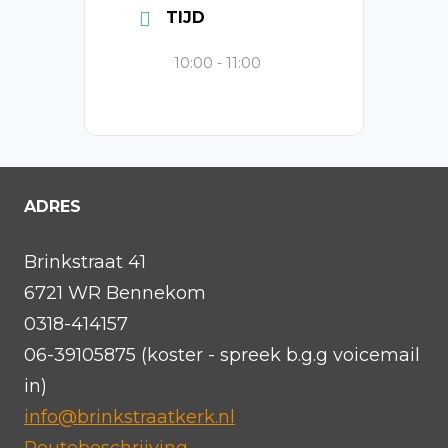
TIJD
10:00 - 11:00
ADRES
Brinkstraat 41
6721 WR Bennekom
0318-414157
06-39105875 (koster - spreek b.g.g voicemail
in)
info@brinkstraatkerk.nl