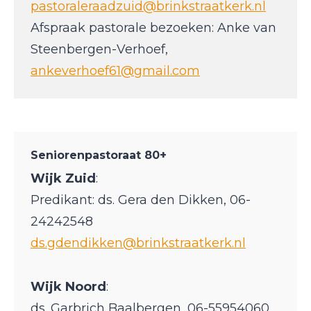
pastoraleraadzuid@brinkstraatkerk.nl
Afspraak pastorale bezoeken: Anke van
Steenbergen-Verhoef,
ankeverhoef61@gmail.com
Seniorenpastoraat
80+
Wijk Zuid
:
Predikant: ds. Gera den Dikken, 06-
24242548
ds.gdendikken@brinkstraatkerk.nl
Wijk Noord
:
ds. Garbrich Baalbergen, 06-55954060,