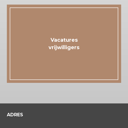
Vacatures
vrijwilligers
ADRES