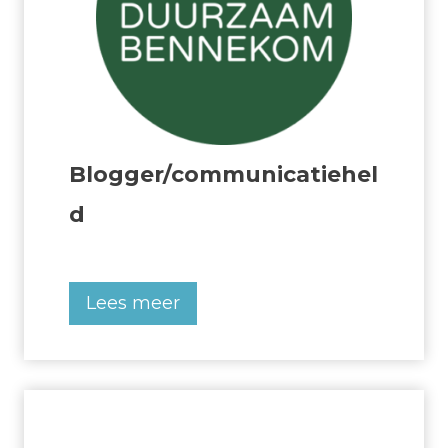
Blogger/communicatiehel
d
B
Lees meer
l
o
g
g