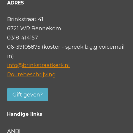
b
ADRES
r
e
k
d
Brinkstraat 41
i
i
6721 WR Bennekom
n
e
0318-414157
g
n
06-39105875 (koster - spreek b.g.g voicemail
R
e
in)
e
n
info@brinkstraatkerk.nl
p
Routebeschrijving
r
o
Gift geven?
t
e
Handige links
a
m
ANBI