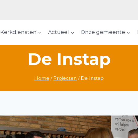
Kerkdiensten
Actueel
Onze gemeente
De Instap
Home
/
Projecten
/
De Instap