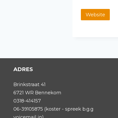
Website
ADRES
Brinkstraat 41
6721 WR Bennekom
0318-414157
06-39105875 (koster - spreek b.g.g
voicemail in)