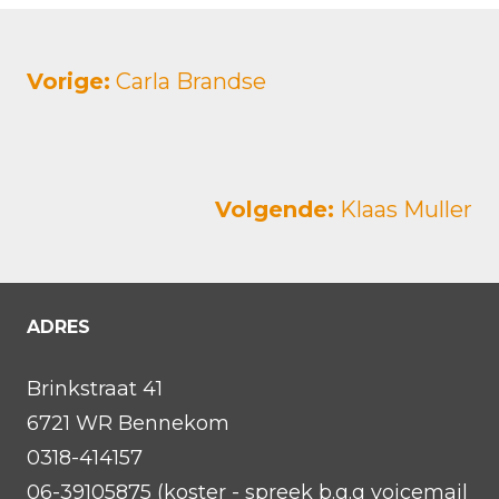
Vorige:
Carla Brandse
Volgende:
Klaas Muller
ADRES
Brinkstraat 41
6721 WR Bennekom
0318-414157
06-39105875 (koster - spreek b.g.g voicemail