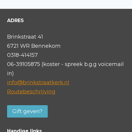
ADRES
Brinkstraat 41
6721 WR Bennekom
0318-414157
06-39105875 (koster - spreek b.g.g voicemail
in)
info@brinkstraatkerk.nl
Routebeschrijving
Gift geven?
Handige links