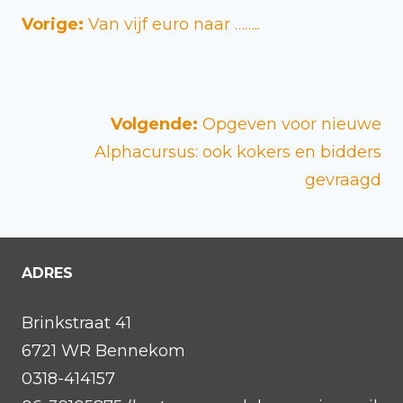
Vorige:
Van vijf euro naar ……..
Volgende:
Opgeven voor nieuwe
Alphacursus: ook kokers en bidders
gevraagd
ADRES
Brinkstraat 41
6721 WR Bennekom
0318-414157