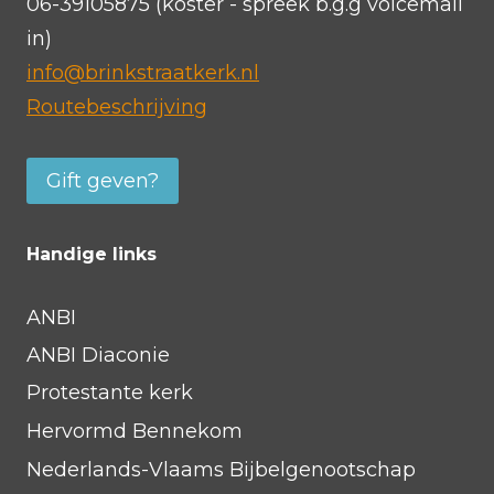
06-39105875 (koster - spreek b.g.g voicemail
in)
info@brinkstraatkerk.nl
Routebeschrijving
Gift geven?
Handige links
ANBI
ANBI Diaconie
Protestante kerk
Hervormd Bennekom
Nederlands-Vlaams Bijbelgenootschap