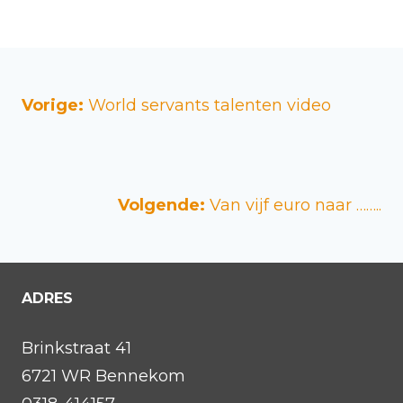
Vorige:
World servants talenten video
Volgende:
Van vijf euro naar ……..
ADRES
Brinkstraat 41
6721 WR Bennekom