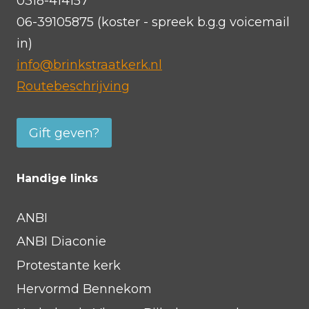
0318-414157
06-39105875 (koster - spreek b.g.g voicemail
in)
info@brinkstraatkerk.nl
Routebeschrijving
Gift geven?
Handige links
ANBI
ANBI Diaconie
Protestante kerk
Hervormd Bennekom