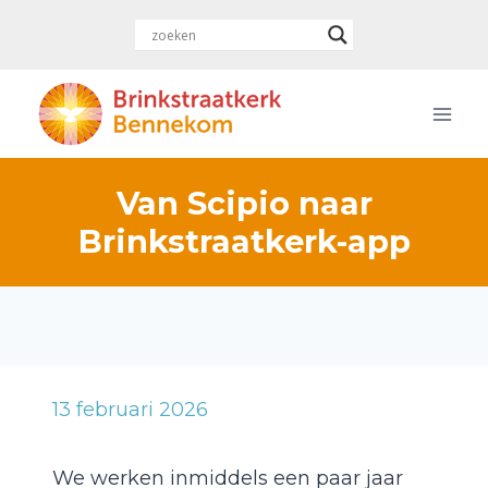
Doorgaan
naar
inhoud
Van Scipio naar
Brinkstraatkerk-app
13 februari 2026
We werken inmiddels een paar jaar