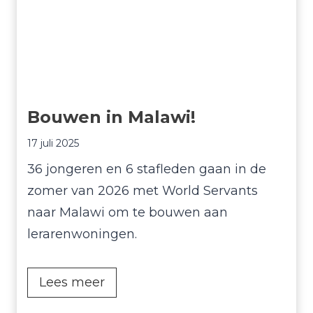
e
O
u
d
e
Bouwen in Malawi!
K
e
17 juli 2025
r
36 jongeren en 6 stafleden gaan in de
k
zomer van 2026 met World Servants
naar Malawi om te bouwen aan
lerarenwoningen.
B
Lees meer
o