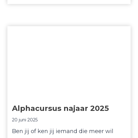
u
w
e
n
i
n
M
a
l
a
w
Alphacursus najaar 2025
i
!
20 juni 2025
Ben jij of ken jij iemand die meer wil