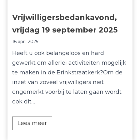
n
a
Vrijwilligersbedankavond,
j
vrijdag 19 september 2025
a
a
16 april 2025
r
Heeft u ook belangeloos en hard
2
gewerkt om allerlei activiteiten mogelijk
0
te maken in de Brinkstraatkerk?Om de
2
inzet van zoveel vrijwilligers niet
5
ongemerkt voorbij te laten gaan wordt
ook dit…
V
Lees meer
r