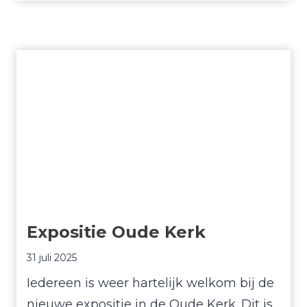
a
r
r
e
k
e
n
i
n
g
2
Expositie Oude Kerk
0
2
31 juli 2025
4
Iedereen is weer hartelijk welkom bij de
nieuwe expositie in de Oude Kerk. Dit is