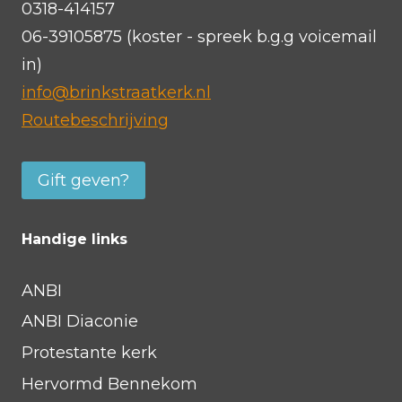
i
0318-414157
n
g
e
a
06-39105875 (koster - spreek b.g.g voicemail
e
r
c
in)
i
o
info@brinkstraatkerk.nl
n
n
Routebeschrijving
g
i
e
Gift geven?
(
4
Handige links
)
ANBI
ANBI Diaconie
Protestante kerk
Hervormd Bennekom