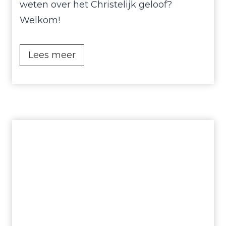
weten over het Christelijk geloof?
Welkom!
A
Lees meer
l
p
h
a
c
u
r
s
u
s