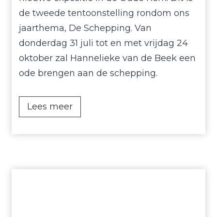
de tweede tentoonstelling rondom ons
jaarthema, De Schepping. Van
donderdag 31 juli tot en met vrijdag 24
oktober zal Hannelieke van de Beek een
ode brengen aan de schepping.
E
Lees meer
x
p
o
s
i
t
i