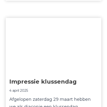
i
j
w
i
l
l
i
g
e
r
s
Impressie klussendag
b
e
4 april 2025
d
Afgelopen zaterdag 29 maart hebben
a
we als diaconie een klussendag