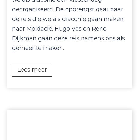
n
georganiseerd. De opbrengst gaat naar
k
de reis die we als diaconie gaan maken
a
naar Moldacië. Hugo Vos en Rene
v
Dijkman gaan deze reis namens ons als
o
gemeente maken.
n
d
I
Lees meer
,
m
v
p
r
r
i
e
j
s
d
s
a
i