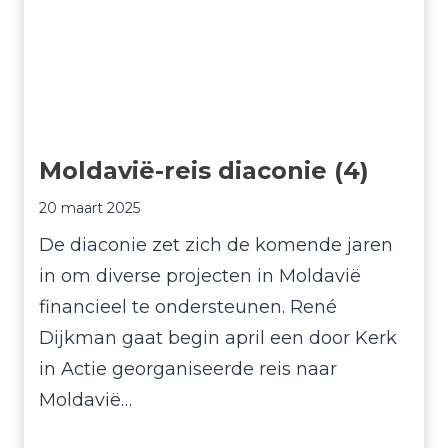
g
e
1
k
9
l
s
u
e
s
p
Moldavië-reis diaconie (4)
s
t
e
20 maart 2025
e
n
De diaconie zet zich de komende jaren
m
d
in om diverse projecten in Moldavië
b
a
financieel te ondersteunen. René
e
g
Dijkman gaat begin april een door Kerk
r
in Actie georganiseerde reis naar
2
Moldavië…
0
2