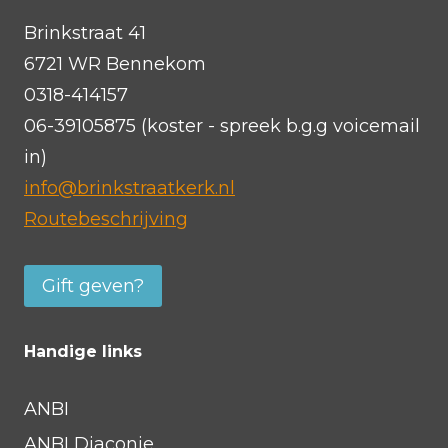
Brinkstraat 41
6721 WR Bennekom
0318-414157
06-39105875 (koster - spreek b.g.g voicemail
in)
info@brinkstraatkerk.nl
Routebeschrijving
Gift geven?
Handige links
ANBI
ANBI Diaconie