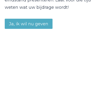
eindstand presenteren. Laat vóór die tijd
weten wat uw bijdrage wordt!
Ja, ik wil nu geven