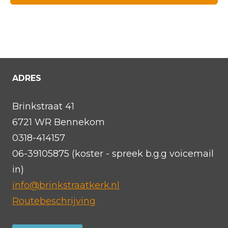
ADRES
Brinkstraat 41
6721 WR Bennekom
0318-414157
06-39105875 (koster - spreek b.g.g voicemail
in)
info@brinkstraatkerk.nl
Routebeschrijving