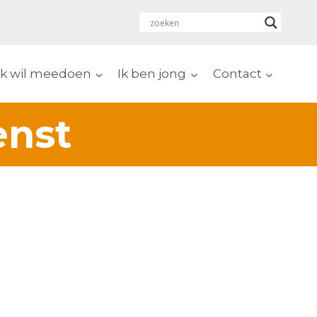
Ik wil meedoen
Ik ben jong
Contact
enst