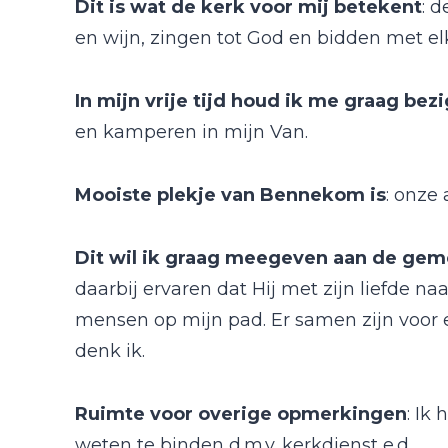
Dit is wat de kerk voor mij betekent
: 
en wijn, zingen tot God en bidden met elk
In mijn vrije tijd houd ik me graag bez
en kamperen in mijn Van.
Mooiste plekje van Bennekom is
: onze
Dit wil ik graag meegeven aan de ge
daarbij ervaren dat Hij met zijn liefde n
mensen op mijn pad. Er samen zijn voor el
denk ik.
Ruimte voor overige opmerkingen
: Ik
weten te binden d.m.v. kerkdienst e.d.