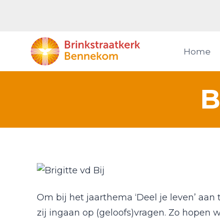
Doorgaan
naar
inhoud
Home
B
Om bij het jaarthema ‘Deel je leven’ aan 
zij ingaan op (geloofs)vragen. Zo hope