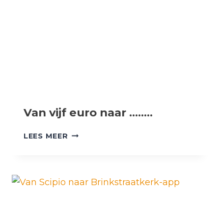
JAAR
Van vijf euro naar ……..
VAN
LEES MEER
VIJF
EURO
NAAR
……..