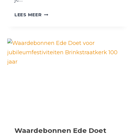
OPGEVEN
LEES MEER
VOOR
NIEUWE
ALPHACURSUS:
OOK
KOKERS
EN
BIDDERS
GEVRAAGD
Waardebonnen Ede Doet