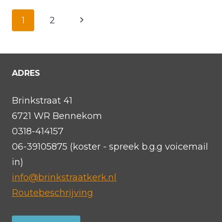
MALAWI
Paginanavigatie
Volgende
1
2
pagina
ADRES
Brinkstraat 41
6721 WR Bennekom
0318-414157
06-39105875 (koster - spreek b.g.g voicemail
in)
info@brinkstraatkerk.nl
Routebeschrijving