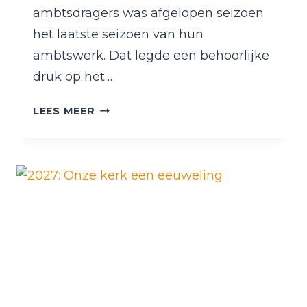
ambtsdragers was afgelopen seizoen
het laatste seizoen van hun
ambtswerk. Dat legde een behoorlijke
druk op het…
VERTREKKENDE
LEES MEER
EN
NIEUWE
AMBTSDRAGERS
MET
INGANG
VAN
SEIZOEN
2026-
2027