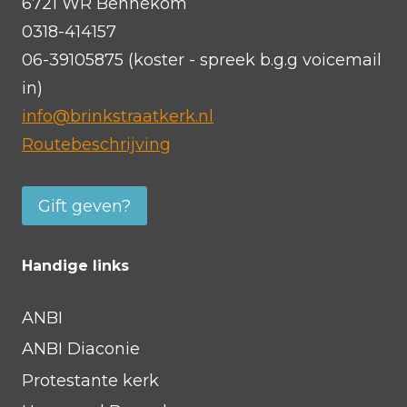
6721 WR Bennekom
0318-414157
06-39105875 (koster - spreek b.g.g voicemail
in)
info@brinkstraatkerk.nl
Routebeschrijving
Gift geven?
Handige links
ANBI
ANBI Diaconie
Protestante kerk