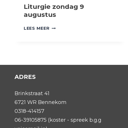
Liturgie zondag 9
augustus
LITURGIE
LEES MEER
ZONDAG
9
AUGUSTUS
ADRES
Brinkstraat 41
6721 WR Bennekom
0318-414157
06-39105875 (koster - spreek b.g.g